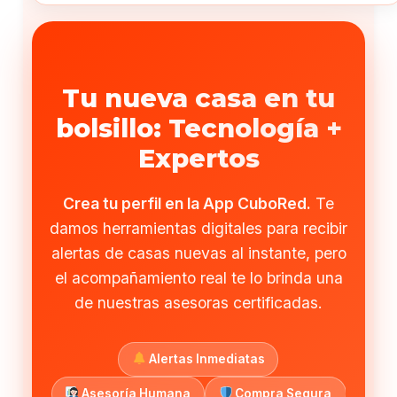
Tu nueva casa en tu
bolsillo: Tecnología +
Expertos
Crea tu perfil en la App CuboRed.
Te
damos herramientas digitales para recibir
alertas de casas nuevas al instante, pero
el acompañamiento real te lo brinda una
de nuestras asesoras certificadas.
Alertas Inmediatas
Asesoría Humana
Compra Segura