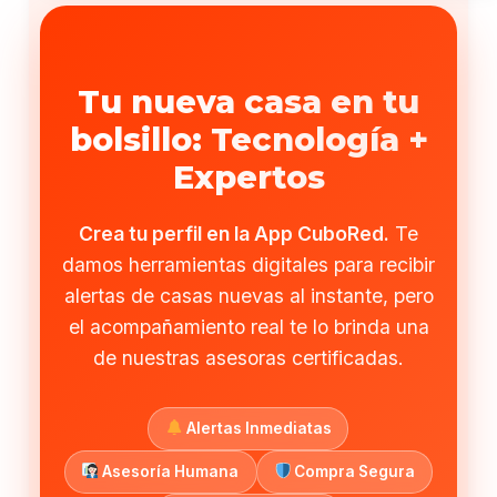
Tu nueva casa en tu
bolsillo: Tecnología +
Expertos
Crea tu perfil en la App CuboRed.
Te
damos herramientas digitales para recibir
alertas de casas nuevas al instante, pero
el acompañamiento real te lo brinda una
de nuestras asesoras certificadas.
Alertas Inmediatas
Asesoría Humana
Compra Segura