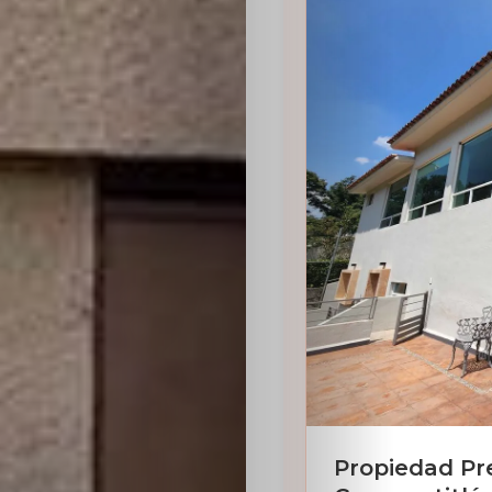
Sabritas
Casting
HolliKids
Contacto
Search
Propiedad Pr