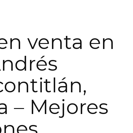
en venta en
Andrés
ontitlán,
a – Mejores
ones