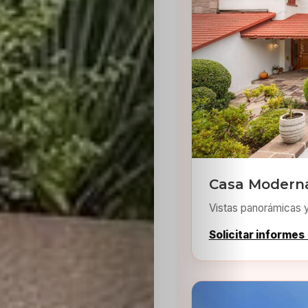
Inicio
Casting
Bershka
Casa Moderna
Vistas panorámicas 
Casting
Solicitar informes
SHEIN
Casting