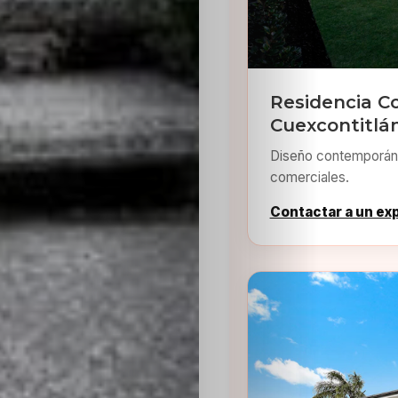
Residencia C
Cuexcontitlá
Diseño contemporáne
comerciales.
Contactar a un ex