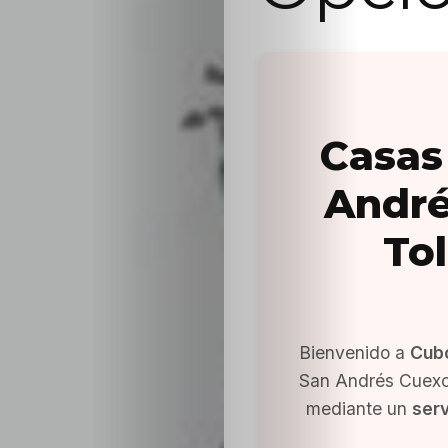
Casas
André
To
Bienvenido a
Cub
San Andrés Cuexco
mediante un
serv