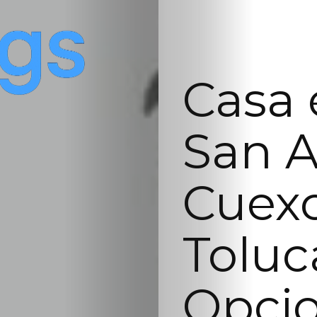
Casa 
San 
Cuexc
Toluc
Opci