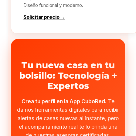
Diseño funcional y moderno.
Solicitar precio →
Tu nueva casa en tu
bolsillo: Tecnología +
Expertos
Crea tu perfil en la App CuboRed.
Te
damos herramientas digitales para recibir
alertas de casas nuevas al instante, pero
el acompañamiento real te lo brinda una
de nuestras asesoras certificadas.