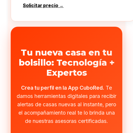
Solicitar precio →
Tu nueva casa en tu
bolsillo: Tecnología +
Expertos
Crea tu perfil en la App CuboRed.
Te
damos herramientas digitales para recibir
alertas de casas nuevas al instante, pero
el acompañamiento real te lo brinda una
de nuestras asesoras certificadas.