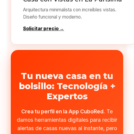
Arquitectura minimalista con increíbles vistas.
Diseño funcional y moderno.
Solicitar precio →
Tu nueva casa en tu
bolsillo: Tecnología +
Expertos
Crea tu perfil en la App CuboRed.
Te
damos herramientas digitales para recibir
alertas de casas nuevas al instante, pero