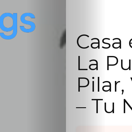
Casa 
La Pu
Pilar,
– Tu 