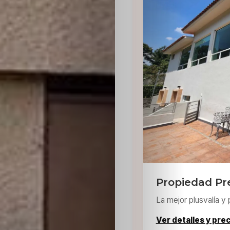
Sabritas
Casting
HolliKids
Contacto
Search
Propiedad Pr
La mejor plusvalía y 
Ver detalles y pre