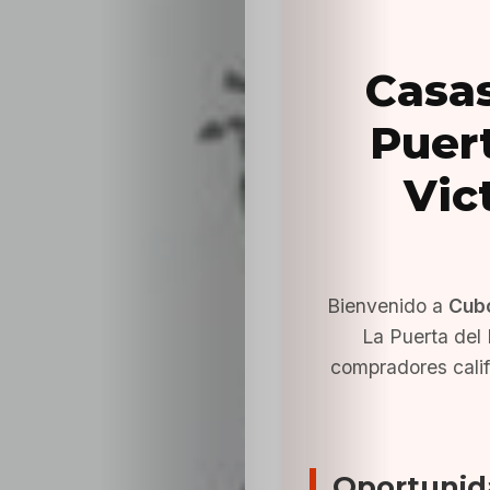
Casas
Puert
Vic
Bienvenido a
Cub
La Puerta del 
compradores cali
Oportunid