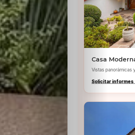
Inicio
Casa Moderna 
Casting
Vistas panorámicas 
Bershka
Solicitar informes
Casting
SHEIN
Casting