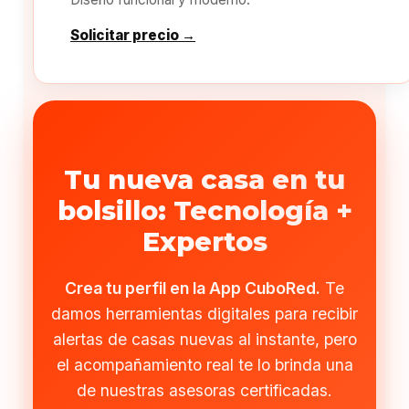
Solicitar precio →
Tu nueva casa en tu
bolsillo: Tecnología +
Expertos
Crea tu perfil en la App CuboRed.
Te
damos herramientas digitales para recibir
alertas de casas nuevas al instante, pero
el acompañamiento real te lo brinda una
de nuestras asesoras certificadas.