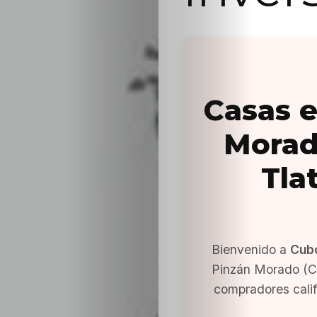
Casas e
Morad
Tla
Bienvenido a
Cub
Pinzán Morado (Ce
compradores cali