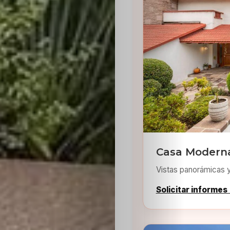
Inicio
Casting
Bershka
Casa Moderna
Casting
Vistas panorámicas 
SHEIN
Solicitar informes
Casting