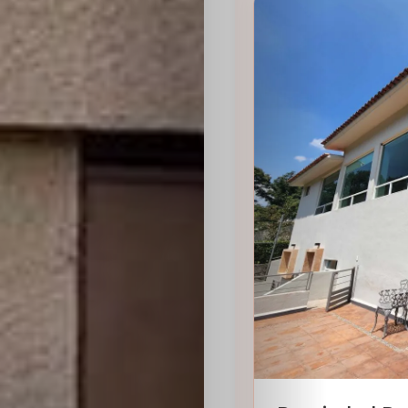
Sabritas
Casting
HolliKids
Contacto
Search