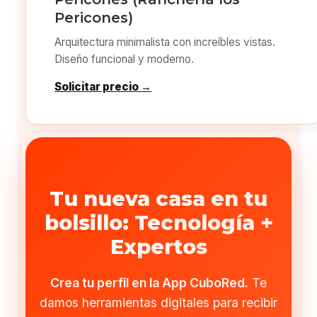
Pericones)
Arquitectura minimalista con increíbles vistas.
Diseño funcional y moderno.
Solicitar precio →
Tu nueva casa en tu
bolsillo: Tecnología +
Expertos
Crea tu perfil en la App CuboRed.
Te
damos herramientas digitales para recibir