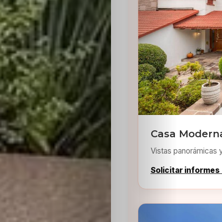
Inicio
Casting
Bershka
Casa Moderna
Vistas panorámicas 
Casting
Solicitar informes
SHEIN
Casting