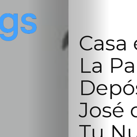
Casa 
La Pa
Depós
José 
Tu N