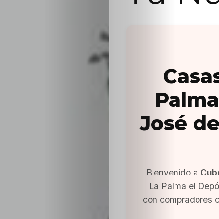
Casas
Palma
José de
Bienvenido a
Cub
La Palma el Depó
con compradores c