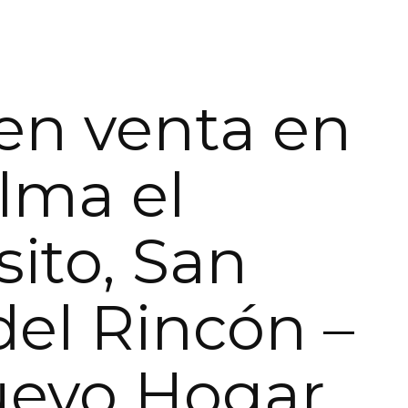
en venta en
lma el
ito, San
del Rincón –
uevo Hogar