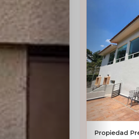
Sabritas
Casting
HolliKids
Contacto
Search
Propiedad Pr