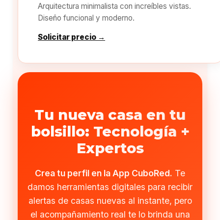
Arquitectura minimalista con increíbles vistas.
Diseño funcional y moderno.
Solicitar precio →
Tu nueva casa en tu
bolsillo: Tecnología +
Expertos
Crea tu perfil en la App CuboRed.
Te
damos herramientas digitales para recibir
alertas de casas nuevas al instante, pero
el acompañamiento real te lo brinda una