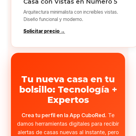
Casa con Vistas en Número 5
Arquitectura minimalista con increíbles vistas.
Diseño funcional y moderno.
Solicitar precio →
Tu nueva casa en tu
bolsillo: Tecnología +
Expertos
Crea tu perfil en la App CuboRed.
Te
damos herramientas digitales para recibir
alertas de casas nuevas al instante, pero