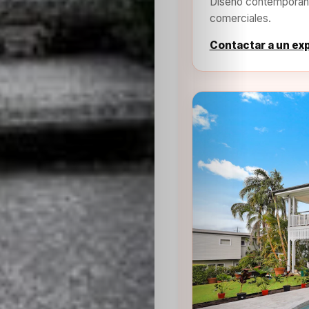
Diseño contemporáne
comerciales.
Contactar a un ex