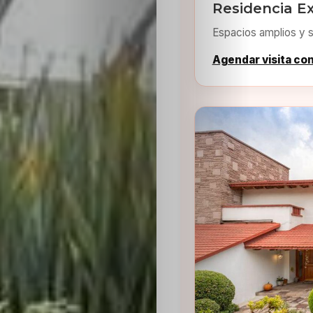
Residencia Ex
Espacios amplios y s
Agendar visita co