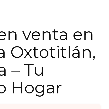
en venta en
 Oxtotitlán,
a – Tu
o Hogar