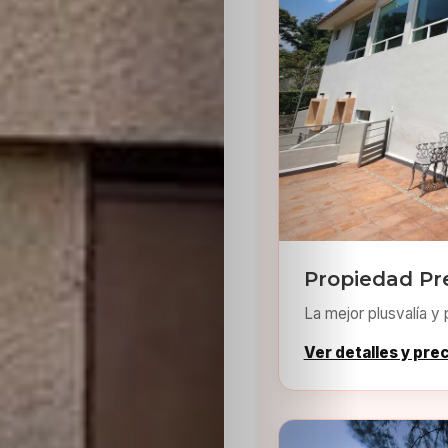
Sabritas
Casting
HolliKids
Contacto
Search
Propiedad Pr
La mejor plusvalía y 
Ver detalles y pre