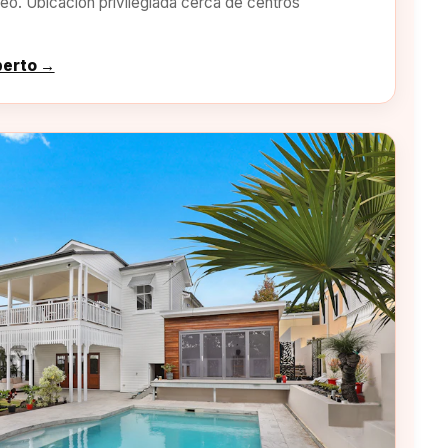
o. Ubicación privilegiada cerca de centros
perto →