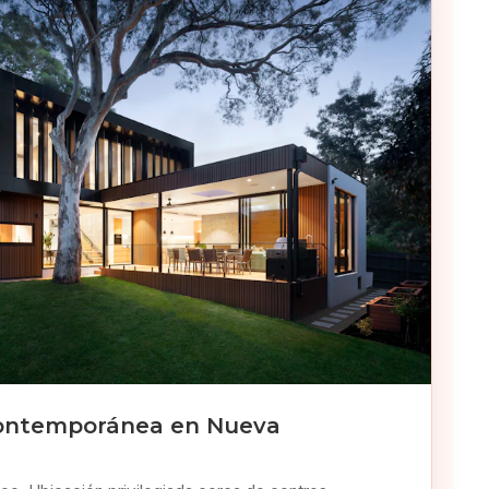
Contemporánea en Nueva