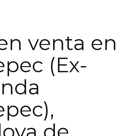
en venta en
pec (Ex-
enda
pec),
oya de