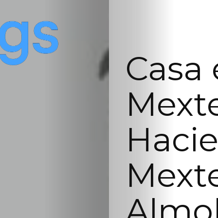
Casa 
Mexte
Haci
Mexte
Almol