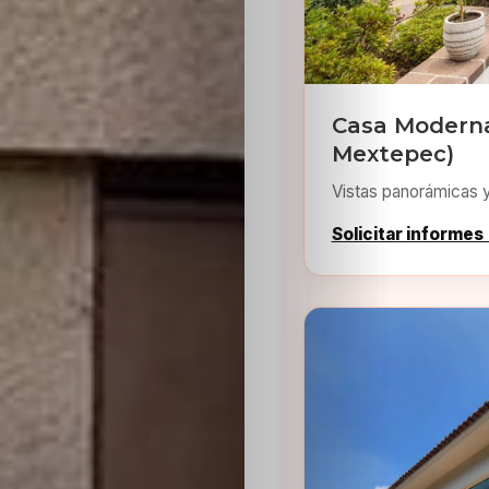
Sabritas
Casting
Casa Moderna
HolliKids
Mextepec)
Vistas panorámicas 
Contacto
Solicitar informes
Search