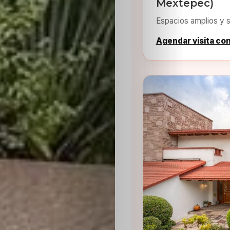
Mextepec)
Espacios amplios y s
Agendar visita co
Inicio
Casting
Bershka
Casting
SHEIN
Casting