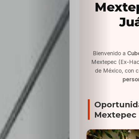
Mextep
Ju
Bienvenido a
Cub
Mextepec (Ex-Haci
de México, con c
person
Oportunid
Mextepec 