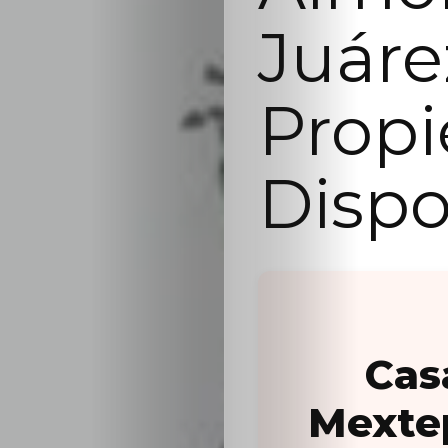
Juáre
Prop
Dispo
Cas
Mexte