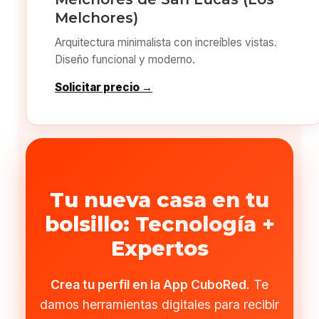
Melchores)
Arquitectura minimalista con increíbles vistas.
Diseño funcional y moderno.
Solicitar precio →
Tu nueva casa en tu
bolsillo: Tecnología +
Expertos
Crea tu perfil en la App CuboRed.
Te
damos herramientas digitales para recibir