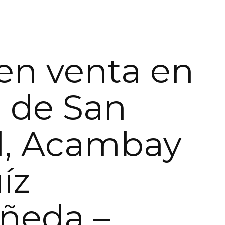
en venta en
 de San
l, Acambay
íz
ñeda –