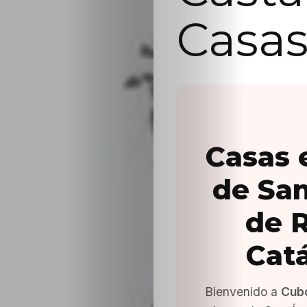
Casas
Casas 
de Sa
de R
Cat
Bienvenido a
Cub