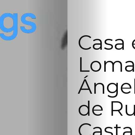
Casa 
Loma
Ánge
de Ru
Casta