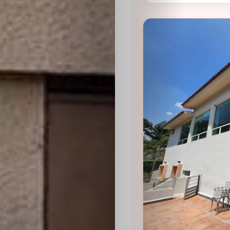
Sabritas
Casting
HolliKids
Contacto
Search