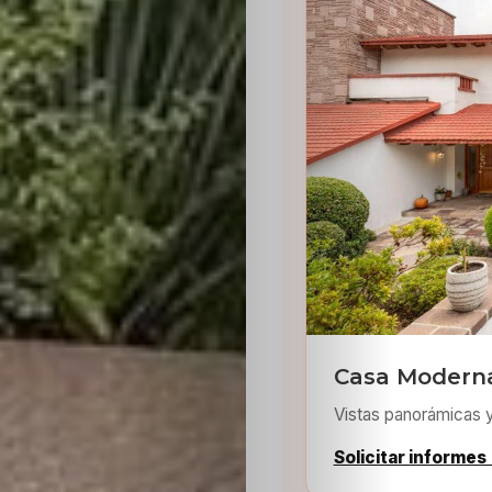
Inicio
Casting
Bershka
Casting
Casa Modern
SHEIN
Vistas panorámicas 
Solicitar informes
Casting