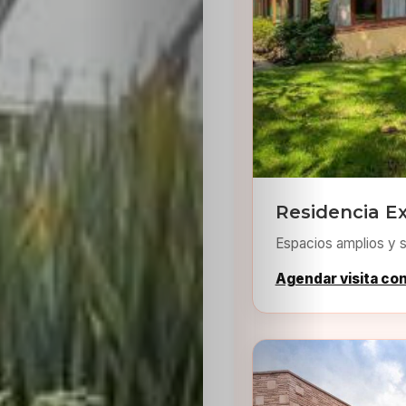
Residencia E
Espacios amplios y s
Agendar visita co