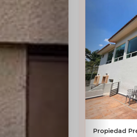
Sabritas
Casting
HolliKids
Contacto
Search
Propiedad Pr