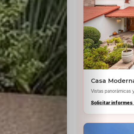
Inicio
Casting
Bershka
Casa Moderna
Vistas panorámicas 
Casting
Solicitar informes
SHEIN
Casting