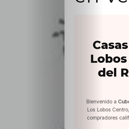
Casas
Lobos 
del 
Bienvenido a
Cub
Los Lobos Centro,
compradores cali