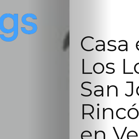
Casa 
Los L
San J
Rincó
en Ve