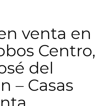
en venta en
obos Centro,
osé del
n – Casas
nta