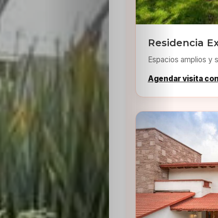
Residencia E
Espacios amplios y s
Agendar visita co