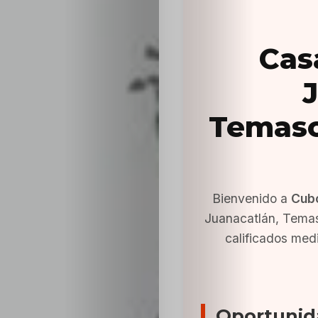
Cas
J
Temasc
Bienvenido a
Cub
Juanacatlán, Tema
calificados med
Oportunid