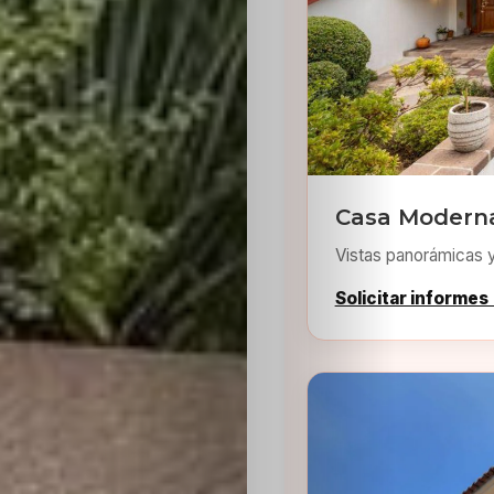
Inicio
Casa Moderna
Casting
Vistas panorámicas 
Bershka
Solicitar informes
Casting
SHEIN
Casting