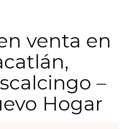
en venta en
catlán,
calcingo –
uevo Hogar