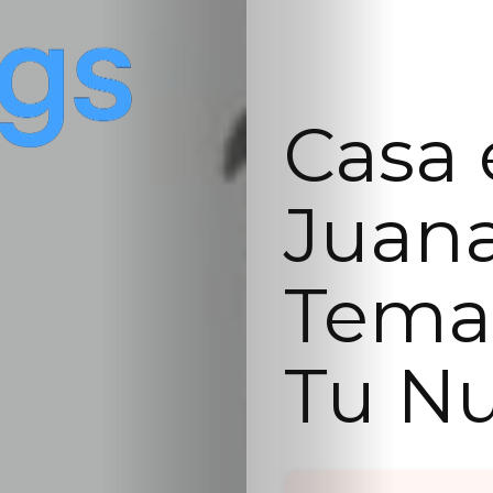
Casa 
Juana
Temas
Tu N