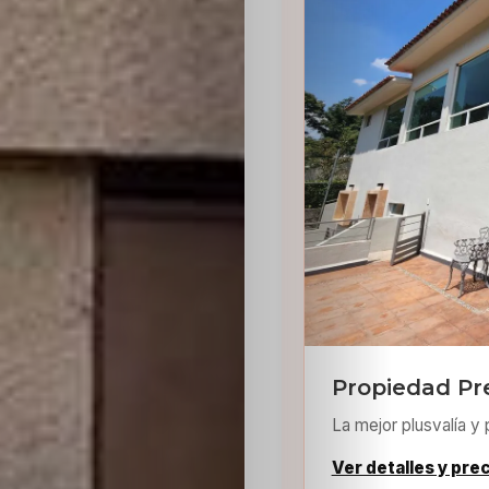
Sabritas
Casting
HolliKids
Contacto
Search
Propiedad Pr
La mejor plusvalía y 
Ver detalles y pre