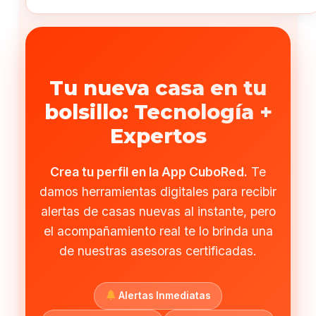
Tu nueva casa en tu
bolsillo: Tecnología +
Expertos
Crea tu perfil en la App CuboRed.
Te
damos herramientas digitales para recibir
alertas de casas nuevas al instante, pero
el acompañamiento real te lo brinda una
de nuestras asesoras certificadas.
Alertas Inmediatas