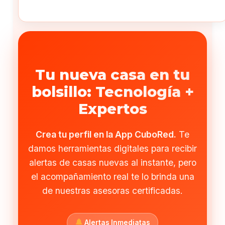
Tu nueva casa en tu
bolsillo: Tecnología +
Expertos
Crea tu perfil en la App CuboRed.
Te
damos herramientas digitales para recibir
alertas de casas nuevas al instante, pero
el acompañamiento real te lo brinda una
de nuestras asesoras certificadas.
Alertas Inmediatas