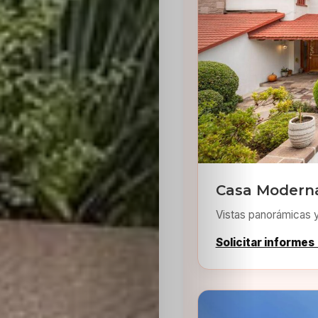
Inicio
Casting
Bershka
Casa Moderna
Vistas panorámicas 
Casting
Solicitar informes
SHEIN
Casting