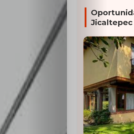
Oportunid
Jicaltepec