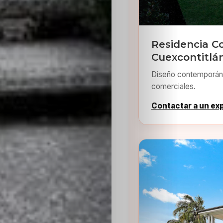
Residencia C
Cuexcontitlá
Diseño contemporáne
comerciales.
Contactar a un ex