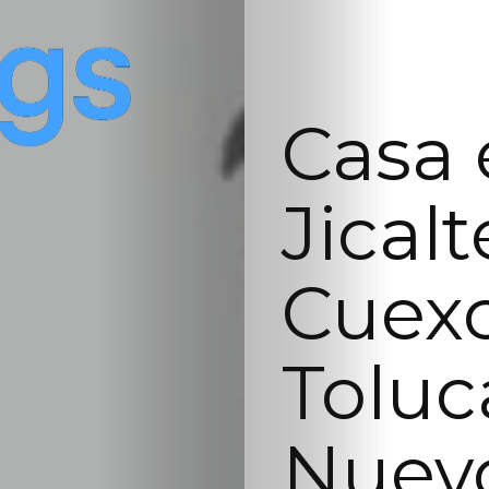
Casa 
Jical
Cuexc
Toluc
Nuev