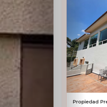
Sabritas
Casting
HolliKids
Contacto
Search
Propiedad Pr