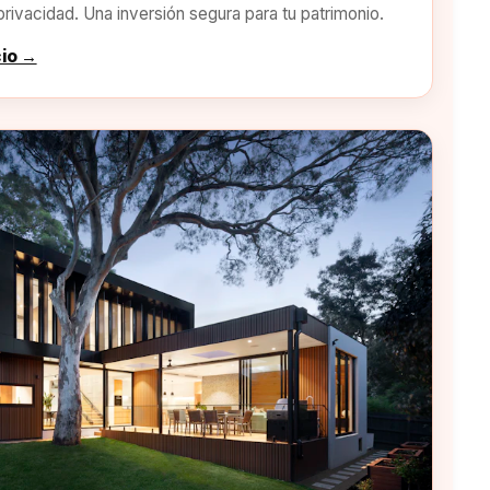
privacidad. Una inversión segura para tu patrimonio.
cio →