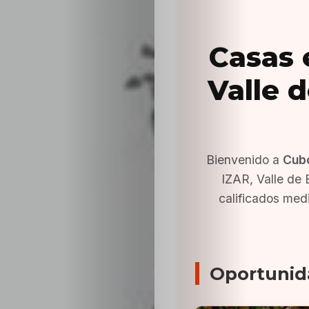
Casas 
Valle 
Bienvenido a
Cub
IZAR, Valle de
calificados med
Oportunid