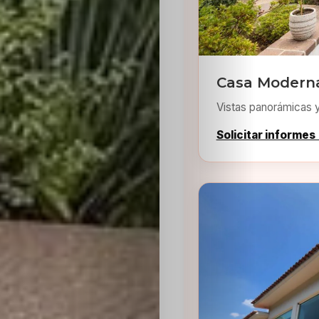
Casa Modern
Vistas panorámicas 
Inicio
Solicitar informes
Casting
Bershka
Casting
SHEIN
Casting