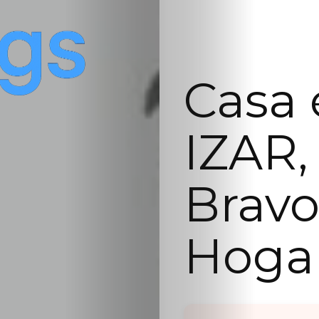
Casa 
IZAR,
Bravo
Hoga