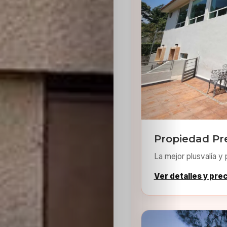
Sabritas
Casting
HolliKids
Contacto
Propiedad P
Search
La mejor plusvalía y 
Ver detalles y pre