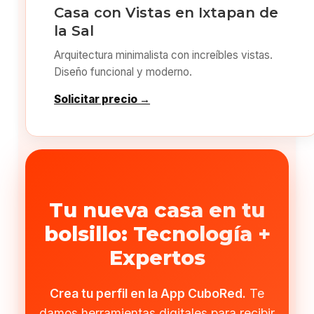
Casa con Vistas en Ixtapan de
la Sal
Arquitectura minimalista con increíbles vistas.
Diseño funcional y moderno.
Solicitar precio →
Tu nueva casa en tu
bolsillo: Tecnología +
Expertos
Crea tu perfil en la App CuboRed.
Te
damos herramientas digitales para recibir