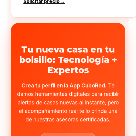
Solicitar precio →
Tu nueva casa en tu
bolsillo: Tecnología +
Expertos
Crea tu perfil en la App CuboRed.
Te
damos herramientas digitales para recibir
alertas de casas nuevas al instante, pero
el acompañamiento real te lo brinda una
de nuestras asesoras certificadas.