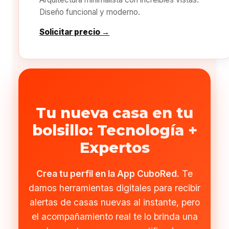
Diseño funcional y moderno.
Solicitar precio →
Tu nueva casa en tu
bolsillo: Tecnología +
Expertos
Crea tu perfil en la App CuboRed.
Te
damos herramientas digitales para recibir
alertas de casas nuevas al instante, pero
el acompañamiento real te lo brinda una