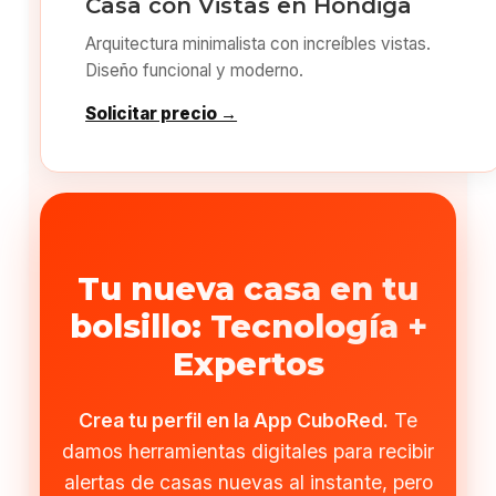
Casa con Vistas en Hondiga
Arquitectura minimalista con increíbles vistas.
Diseño funcional y moderno.
Solicitar precio →
Tu nueva casa en tu
bolsillo: Tecnología +
Expertos
Crea tu perfil en la App CuboRed.
Te
damos herramientas digitales para recibir
alertas de casas nuevas al instante, pero