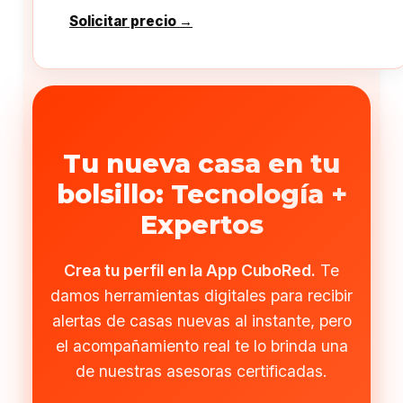
Solicitar precio →
Tu nueva casa en tu
bolsillo: Tecnología +
Expertos
Crea tu perfil en la App CuboRed.
Te
damos herramientas digitales para recibir
alertas de casas nuevas al instante, pero
el acompañamiento real te lo brinda una
de nuestras asesoras certificadas.