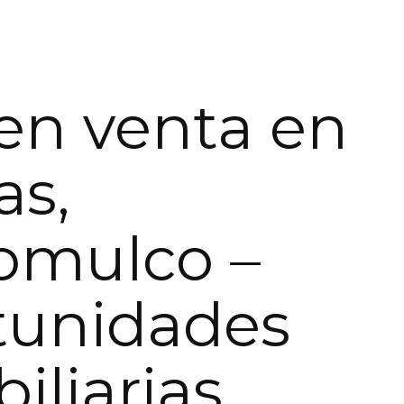
en venta en
as,
omulco –
tunidades
iliarias