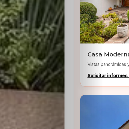
Inicio
Casa Moderna
Casting
Vistas panorámicas 
Bershka
Solicitar informes
Casting
SHEIN
Casting