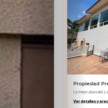
Sabritas
Casting
HolliKids
Contacto
Search
Propiedad Pr
La mejor plusvalía y 
Ver detalles y pre