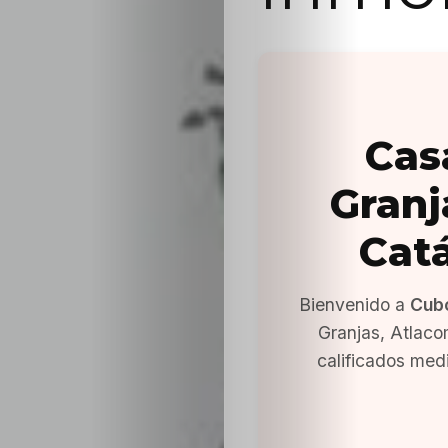
Cas
Granj
Cat
Bienvenido a
Cub
Granjas, Atlac
calificados med