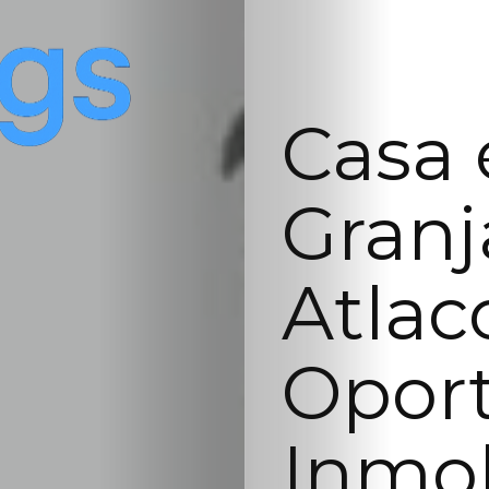
Casa 
Granj
Atlac
Opor
Inmob