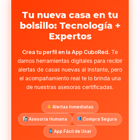
Tu nueva casa en tu
bolsillo: Tecnología +
Expertos
Crea tu perfil en la App CuboRed.
Te
damos herramientas digitales para recibir
alertas de casas nuevas al instante, pero
el acompañamiento real te lo brinda una
de nuestras asesoras certificadas.
Alertas Inmediatas
Asesoría Humana
Compra Segura
App Fácil de Usar