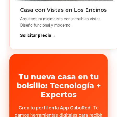
Casa con Vistas en Los Encinos
Arquitectura minimalista con increíbles vistas.
Diseño funcional y moderno.
Solicitar precio →
Tu nueva casa en tu
bolsillo: Tecnología +
Expertos
Crea tu perfil en la App CuboRed.
Te
damos herramientas digitales para recibir