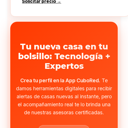
Solicitar precio →
Tu nueva casa en tu
bolsillo: Tecnología +
Expertos
Crea tu perfil en la App CuboRed.
Te
damos herramientas digitales para recibir
alertas de casas nuevas al instante, pero
el acompañamiento real te lo brinda una
de nuestras asesoras certificadas.