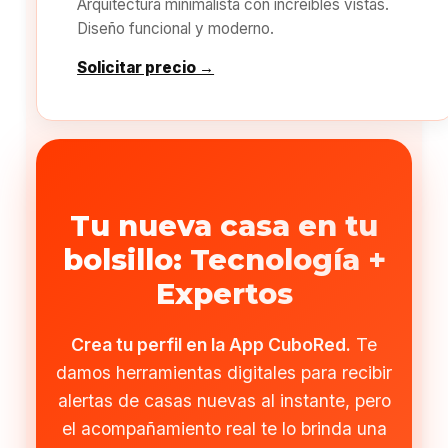
Arquitectura minimalista con increíbles vistas.
Diseño funcional y moderno.
Solicitar precio →
Tu nueva casa en tu
bolsillo: Tecnología +
Expertos
Crea tu perfil en la App CuboRed.
Te
damos herramientas digitales para recibir
alertas de casas nuevas al instante, pero
el acompañamiento real te lo brinda una