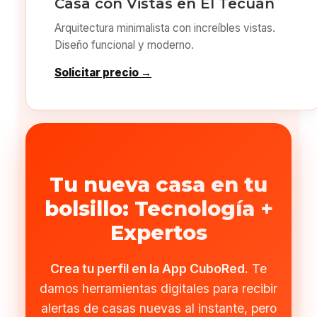
Casa con Vistas en El Tecuán
Arquitectura minimalista con increíbles vistas.
Diseño funcional y moderno.
Solicitar precio →
Tu nueva casa en tu
bolsillo: Tecnología +
Expertos
Crea tu perfil en la App CuboRed.
Te
damos herramientas digitales para recibir
alertas de casas nuevas al instante, pero