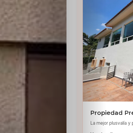
Sabritas
Casting
HolliKids
Contacto
Search
Propiedad Pr
La mejor plusvalía y 