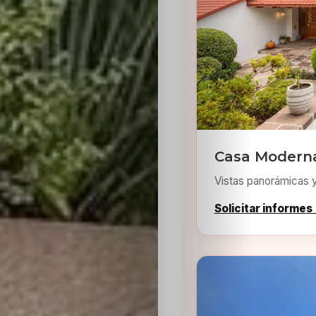
Inicio
Casting
Casa Moderna
Vistas panorámicas 
Bershka
Solicitar informes
Casting
SHEIN
Casting