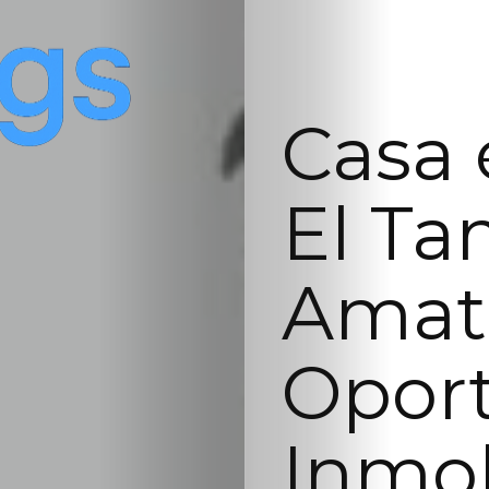
Casa 
El Ta
Amat
Opor
Inmob