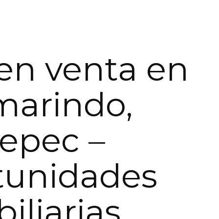
en venta en
marindo,
epec –
tunidades
iliarias