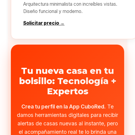
Arquitectura minimalista con increíbles vistas.
Diseño funcional y moderno.
Solicitar precio →
Tu nueva casa en tu
bolsillo: Tecnología +
Expertos
Crea tu perfil en la App CuboRed.
Te
damos herramientas digitales para recibir
alertas de casas nuevas al instante, pero
el acompañamiento real te lo brinda una