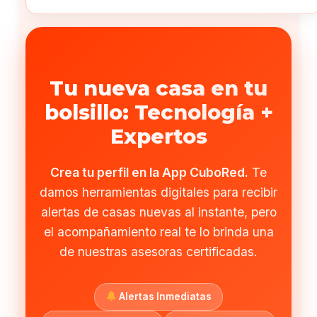
Tu nueva casa en tu
bolsillo: Tecnología +
Expertos
Crea tu perfil en la App CuboRed.
Te
damos herramientas digitales para recibir
alertas de casas nuevas al instante, pero
el acompañamiento real te lo brinda una
de nuestras asesoras certificadas.
Alertas Inmediatas