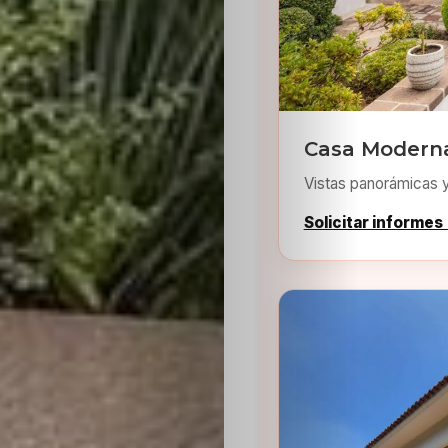
Casa Moderna
Inicio
Vistas panorámicas 
Casting
Solicitar informes
Bershka
Casting
SHEIN
Casting