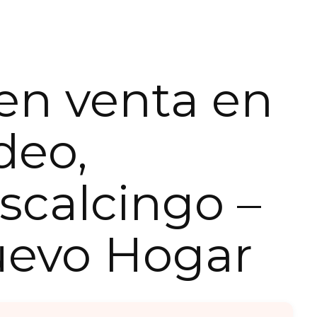
en venta en
deo,
calcingo –
uevo Hogar