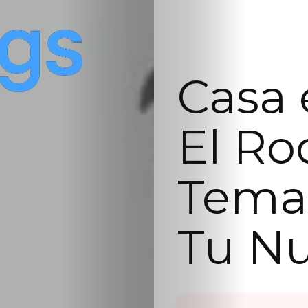
Casa 
El Ro
Temas
Tu N