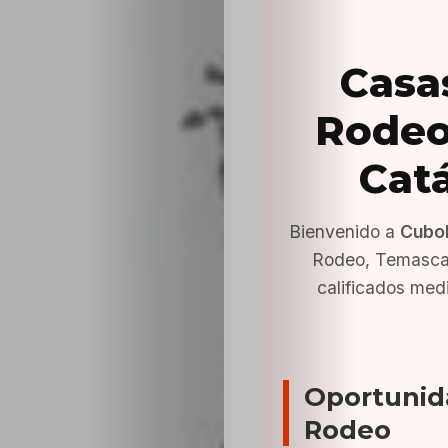
Casa
Rodeo
Cat
Bienvenido a
Cubo
Rodeo, Temascal
calificados med
Oportunid
Rodeo