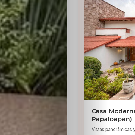
Inicio
Casting
Bershka
Casting
SHEIN
Casa Moderna
Papaloapan)
Casting
Vistas panorámicas 