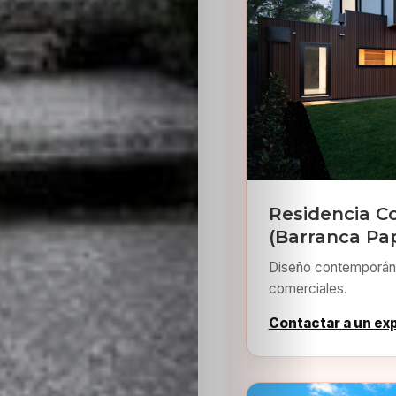
Residencia C
(Barranca Pa
Diseño contemporáne
comerciales.
Contactar a un ex