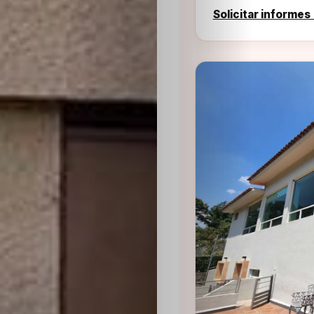
Solicitar informes
Sabritas
Casting
HolliKids
Contacto
Search