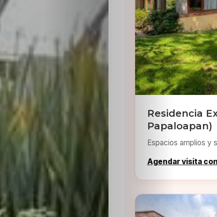
Residencia Ex
Papaloapan)
Espacios amplios y s
Agendar visita co