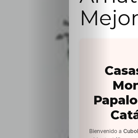
Mejor
Casa
Mon
Papalo
Cat
Bienvenido a
Cubo