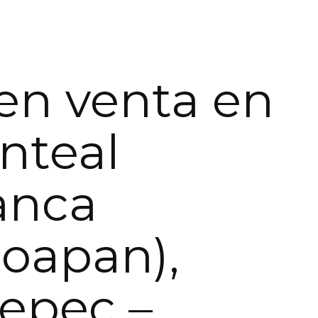
en venta en
nteal
anca
oapan),
epec –