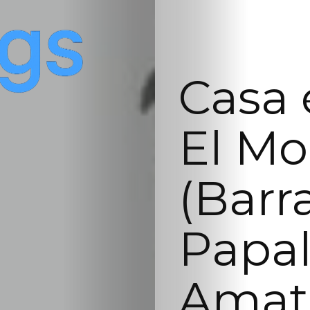
Casa 
El Mo
(Barr
Papal
Amat