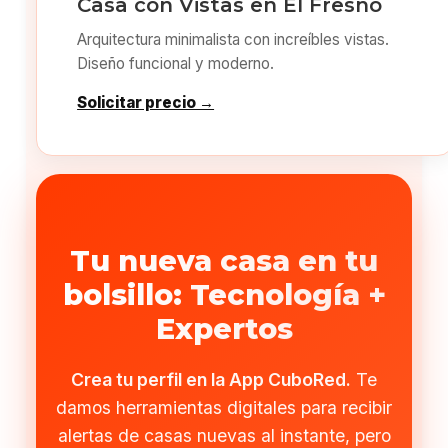
Casa con Vistas en El Fresno
Arquitectura minimalista con increíbles vistas.
Diseño funcional y moderno.
Solicitar precio →
Tu nueva casa en tu
bolsillo: Tecnología +
Expertos
Crea tu perfil en la App CuboRed.
Te
damos herramientas digitales para recibir
alertas de casas nuevas al instante, pero