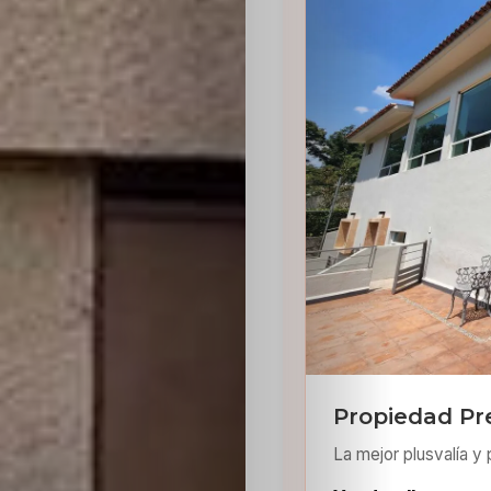
Sabritas
Casting
HolliKids
Contacto
Search
Propiedad Pr
La mejor plusvalía y 