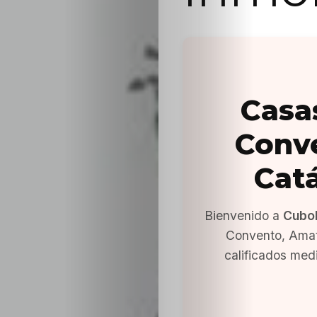
Casa
Conv
Cat
Bienvenido a
Cubo
Convento, Amat
calificados med