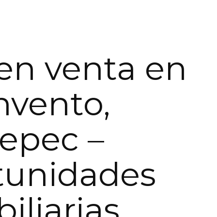
en venta en
nvento,
epec –
tunidades
iliarias