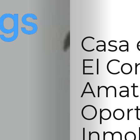
Casa 
El Co
Amat
Opor
Inmob