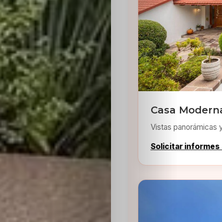
Inicio
Casting
Casa Moderna
Vistas panorámicas 
Bershka
Solicitar informes
Casting
SHEIN
Casting