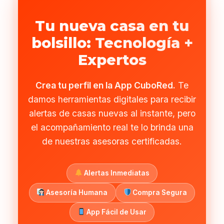
Tu nueva casa en tu
bolsillo: Tecnología +
Expertos
Crea tu perfil en la App CuboRed.
Te
damos herramientas digitales para recibir
alertas de casas nuevas al instante, pero
el acompañamiento real te lo brinda una
de nuestras asesoras certificadas.
Alertas Inmediatas
Asesoría Humana
Compra Segura
App Fácil de Usar