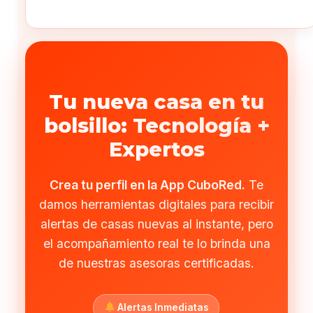
Tu nueva casa en tu
bolsillo: Tecnología +
Expertos
Crea tu perfil en la App CuboRed.
Te
damos herramientas digitales para recibir
alertas de casas nuevas al instante, pero
el acompañamiento real te lo brinda una
de nuestras asesoras certificadas.
Alertas Inmediatas