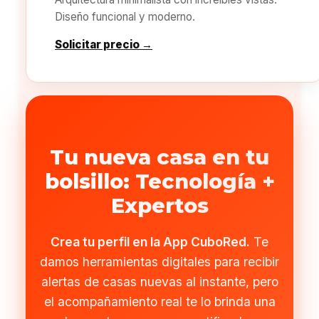
Diseño funcional y moderno.
Solicitar precio →
Tu nueva casa en tu
bolsillo: Tecnología +
Expertos
Crea tu perfil en la App CuboRed.
Te
damos herramientas digitales para recibir
alertas de casas nuevas al instante, pero
el acompañamiento real te lo brinda una