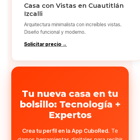
Casa con Vistas en Cuautitlán
Izcalli
Arquitectura minimalista con increíbles vistas.
Diseño funcional y moderno.
Solicitar precio →
Tu nueva casa en tu
bolsillo: Tecnología +
Expertos
Crea tu perfil en la App CuboRed.
Te
damos herramientas digitales para recibir