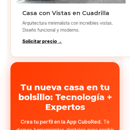
Casa con Vistas en Cuadrilla
Arquitectura minimalista con increíbles vistas.
Diseño funcional y moderno.
Solicitar precio →
Tu nueva casa en tu
bolsillo: Tecnología +
Expertos
Crea tu perfil en la App CuboRed.
Te
damos herramientas digitales para recibir