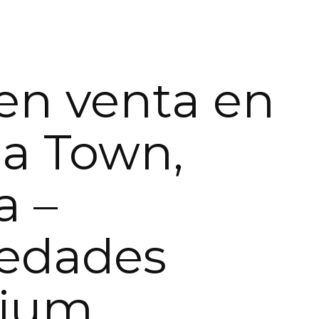
en venta en
a Town,
a –
iedades
ium