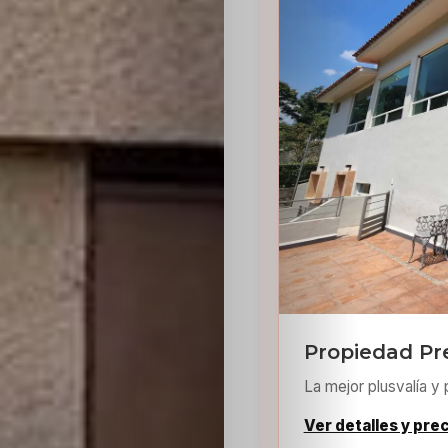
Sabritas
Casting
HolliKids
Contacto
Search
Propiedad P
La mejor plusvalía y 
Ver detalles y pre