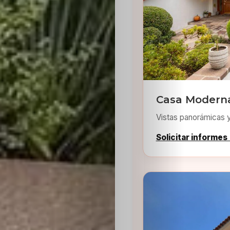
Inicio
Casa Modern
Casting
Vistas panorámicas 
Bershka
Solicitar informes
Casting
SHEIN
Casting