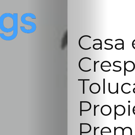
Casa 
Cresp
Toluc
Prop
Prem