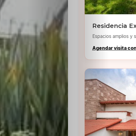
Residencia E
Espacios amplios y s
Agendar visita co