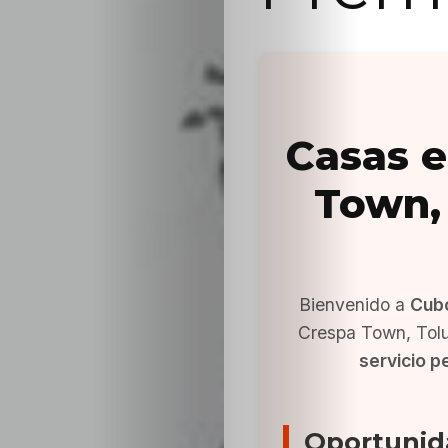
Casas e
Town, 
Bienvenido a
Cub
Crespa Town, Tolu
servicio p
Oportunid