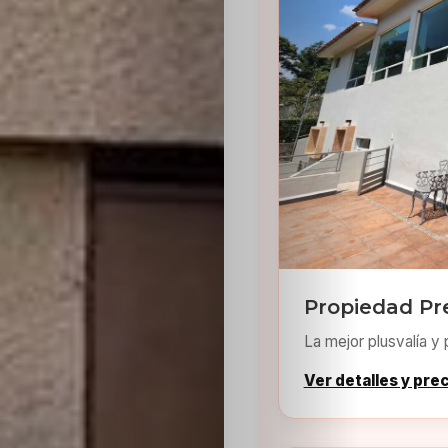
Sabritas
Casting
HolliKids
Contacto
Search
Propiedad Pr
La mejor plusvalía y 
Ver detalles y pre