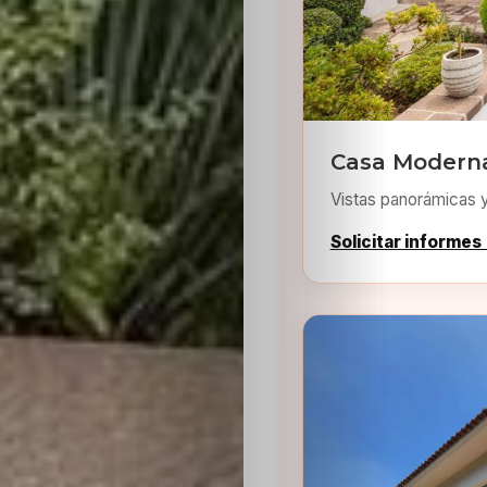
Casa Moderna
Inicio
Vistas panorámicas 
Casting
Solicitar informes
Bershka
Casting
SHEIN
Casting