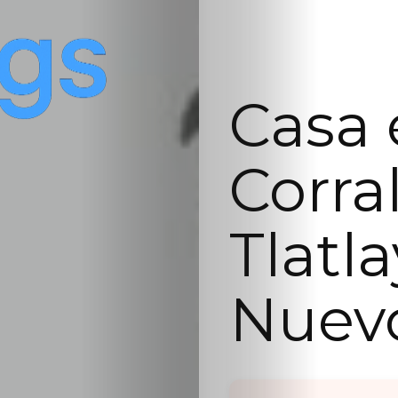
Casa 
Corra
Tlatla
Nuev