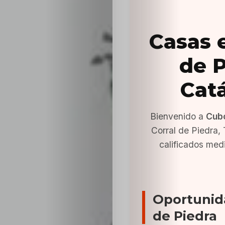
Casas 
de P
Cat
Bienvenido a
Cub
Corral de Piedra,
calificados med
Oportunid
de Piedra