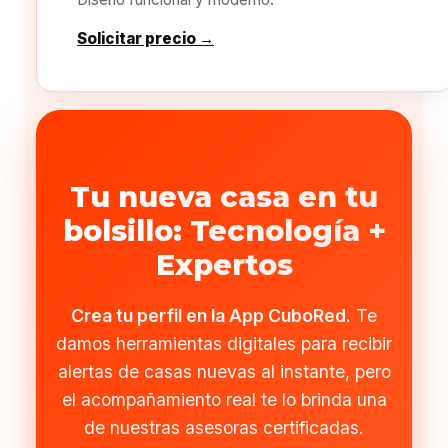
Solicitar precio →
Tu nueva casa en tu
bolsillo: Tecnología +
Expertos
Crea tu perfil en la App CuboRed.
Te
damos herramientas digitales para recibir
alertas de casas nuevas al instante, pero
el acompañamiento real te lo brinda una
de nuestras asesoras certificadas.