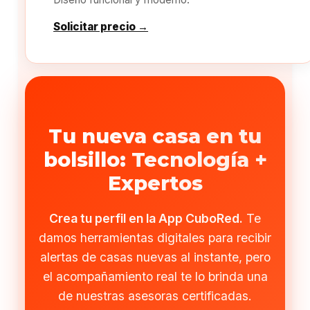
Solicitar precio →
Tu nueva casa en tu
bolsillo: Tecnología +
Expertos
Crea tu perfil en la App CuboRed.
Te
damos herramientas digitales para recibir
alertas de casas nuevas al instante, pero
el acompañamiento real te lo brinda una
de nuestras asesoras certificadas.